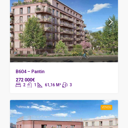
B604 – Pantin
272 000€
2
1
61,16
M²
3
VENDU