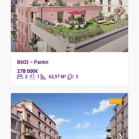
B603 – Pantin
278 000€
2
1
62,97
M²
3
VENDU