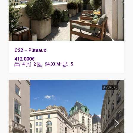
C22 – Puteaux
412 000€
4
2
94,03
M²
5
A VENDRE