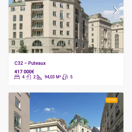
C32 – Puteaux
417 000€
4
2
94,03
M²
5
VENDU