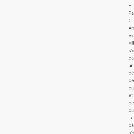
–
Pa
Cl
Ar
Vi
Vi
s’i
da
un
dé
d
qu
et
d
du
Le
bâ
ré