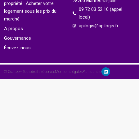
78200 Mantes-la-jolie
propriété : Acheter votre
09 72 03 52 10 (appel
logement sous les prix du
local)
marché
apilogis@apilogis.fr
A propos
Gouvernance
Écrivez-nous
© Craftee - Tous droits réservés
Mentions légales
Plan du site