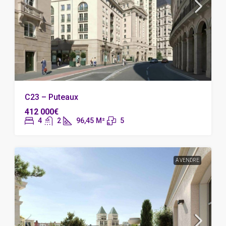
C23 – Puteaux
412 000€
4
2
96,45
M²
5
A VENDRE