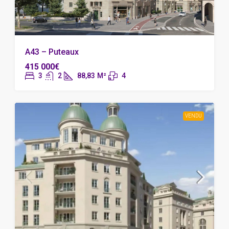
A43 – Puteaux
415 000€
3
2
88,83
M²
4
VENDU