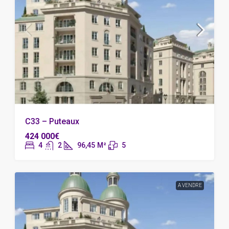
C33 – Puteaux
424 000€
4
2
96,45
M²
5
A VENDRE