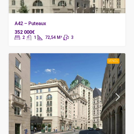
A42 – Puteaux
352 000€
2
1
72,54
M²
3
VENDU