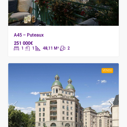
A45 – Puteaux
251 000€
1
1
48,11
M²
2
VENDU