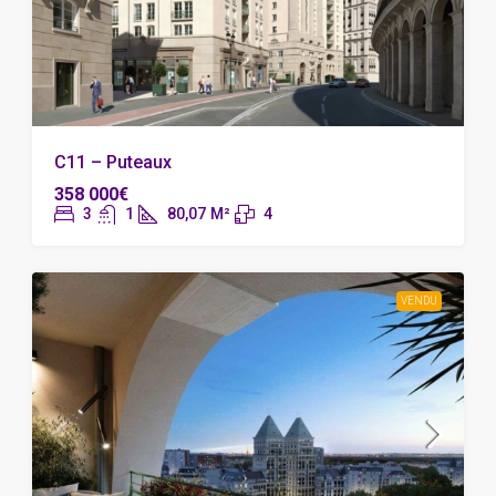
C11 – Puteaux
358 000€
3
1
80,07
M²
4
VENDU