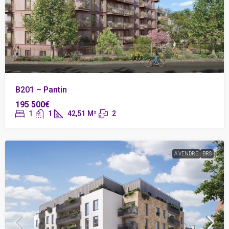
B201 – Pantin
195 500€
1
1
42,51
M²
2
A VENDRE
BRS