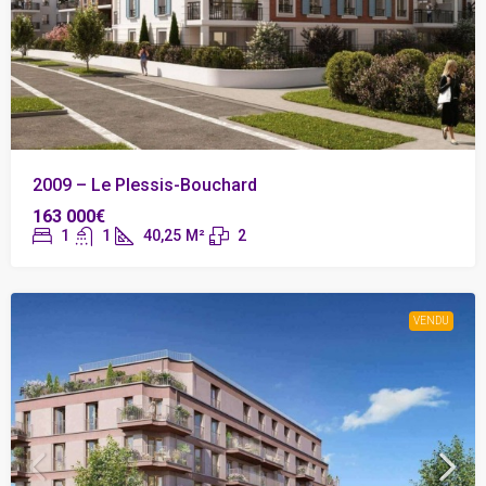
2009 – Le Plessis-Bouchard
163 000€
1
1
40,25
M²
2
VENDU