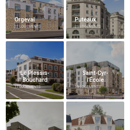
Orgeval
Puteaux
22 LOGEMENTS
21 LOGEMENTS
Le Plessis-
Saint-Cyr-
Bouchard
l'École
17 LOGEMENTS
13 LOGEMENTS