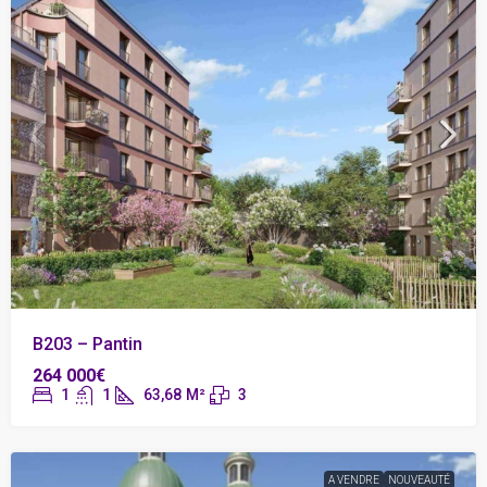
B203 – Pantin
264 000€
1
1
63,68
M²
3
A VENDRE
NOUVEAUTÉ