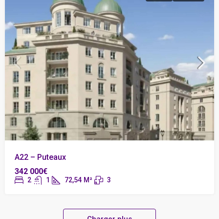
A22 – Puteaux
342 000€
2
1
72,54
M²
3