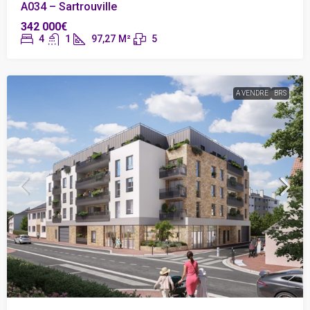
A034 – Sartrouville
342 000€
4
1
97,27
M²
5
A VENDRE
BRS