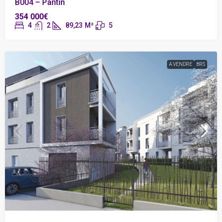
B004 – Pantin
354 000€
4
2
89,23
M²
5
A VENDRE
BRS