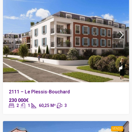
2111 – Le Plessis-Bouchard
230 000€
2
1
60,25
M²
3
VENDU