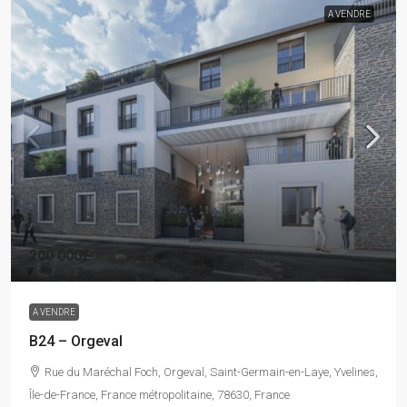
A VENDRE
200 000€
A VENDRE
B24 – Orgeval
Rue du Maréchal Foch, Orgeval, Saint-Germain-en-Laye, Yvelines,
Île-de-France, France métropolitaine, 78630, France