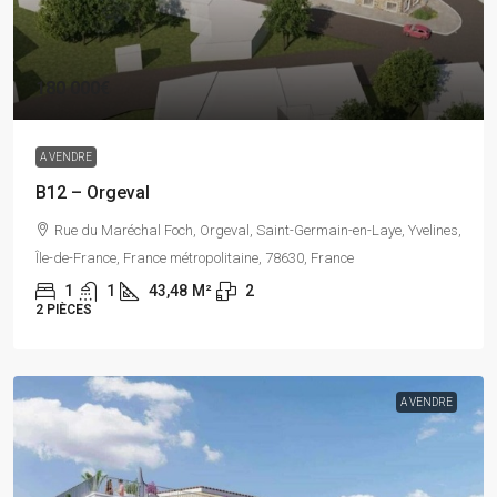
180 000€
A VENDRE
B12 – Orgeval
Rue du Maréchal Foch, Orgeval, Saint-Germain-en-Laye, Yvelines,
Île-de-France, France métropolitaine, 78630, France
1
1
43,48
M²
2
2 PIÈCES
A VENDRE