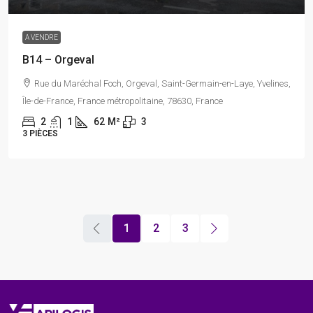
A VENDRE
B14 – Orgeval
Rue du Maréchal Foch, Orgeval, Saint-Germain-en-Laye, Yvelines,
Île-de-France, France métropolitaine, 78630, France
2
1
62
M²
3
3 PIÈCES
1
2
3