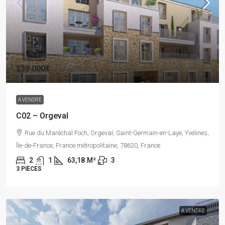
239 000€
A VENDRE
C02 – Orgeval
Rue du Maréchal Foch, Orgeval, Saint-Germain-en-Laye, Yvelines,
Île-de-France, France métropolitaine, 78630, France
2
1
63,18
M²
3
3 PIÈCES
A VENDRE