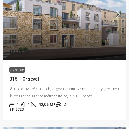
195 000€
A VENDRE
B15 – Orgeval
Rue du Maréchal Foch, Orgeval, Saint-Germain-en-Laye, Yvelines,
Île-de-France, France métropolitaine, 78630, France
1
1
42,06
M²
2
2 PIÈCES