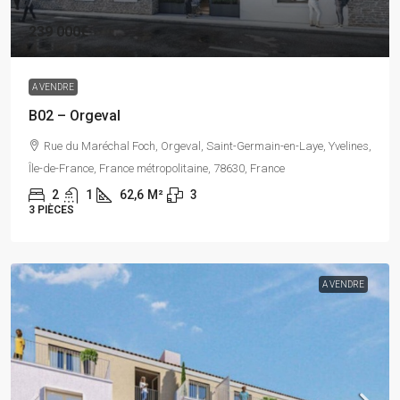
239 000€
A VENDRE
B02 – Orgeval
Rue du Maréchal Foch, Orgeval, Saint-Germain-en-Laye, Yvelines,
Île-de-France, France métropolitaine, 78630, France
2
1
62,6
M²
3
3 PIÈCES
A VENDRE