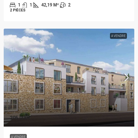
1
1
42,19
M²
2
2 PIÈCES
A VENDRE
205 000€
A VENDRE