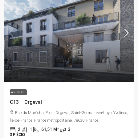
250 000€
A VENDRE
C13 – Orgeval
Rue du Maréchal Foch, Orgeval, Saint-Germain-en-Laye, Yvelines,
Île-de-France, France métropolitaine, 78630, France
2
1
61,51
M²
3
3 PIÈCES