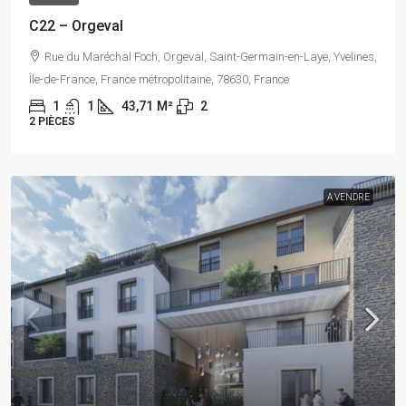
C22 – Orgeval
Rue du Maréchal Foch, Orgeval, Saint-Germain-en-Laye, Yvelines,
Île-de-France, France métropolitaine, 78630, France
1
1
43,71
M²
2
2 PIÈCES
A VENDRE