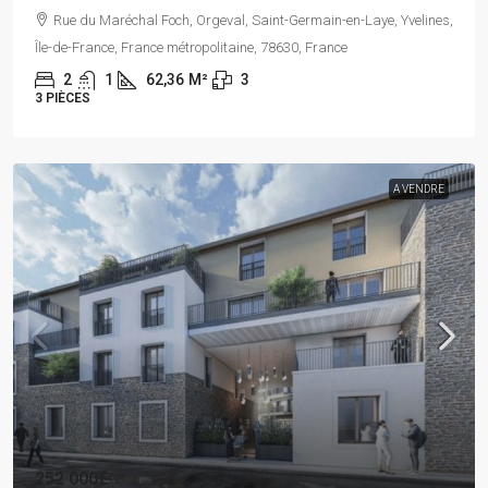
Rue du Maréchal Foch, Orgeval, Saint-Germain-en-Laye, Yvelines,
Île-de-France, France métropolitaine, 78630, France
2
1
62,36
M²
3
3 PIÈCES
A VENDRE
252 000€