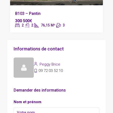
B103 – Pantin
300 500€
2
2
76,15
M²
3
Informations de contact
Peggy Brice
09 72 03 52 10
Demander des informations
Nom et prénom