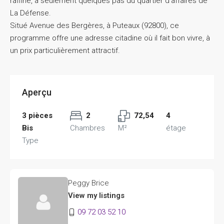
raffiné, à seulement quelques pas du quartier d’affaires de
La Défense.
Situé Avenue des Bergères, à Puteaux (92800), ce
programme offre une adresse citadine où il fait bon vivre, à
un prix particulièrement attractif.
Aperçu
3 pièces
2
72,54
4
Bis
Chambres
M²
étage
Type
Peggy Brice
View my listings
09 72 03 52 10