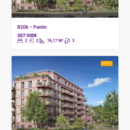
B206 – Pantin
307 500€
2
2
76,17
M²
3
VENDU