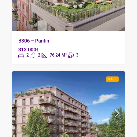
B306 – Pantin
313 000€
2
2
76,24
M²
3
VENDU