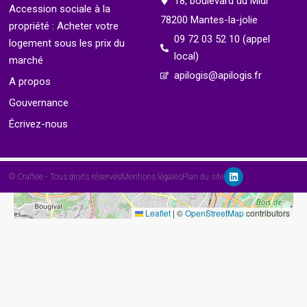
18, boulevard du Midi
Accession sociale à la
9
78200 Mantes-la-jolie
propriété : Acheter votre
09 72 03 52 10 (appel
logement sous les prix du
local)
marché
apilogis@apilogis.fr
A propos
Gouvernance
Écrivez-nous
© Craftee - Tous droits réservés
Mentions légales
Plan du site
Leaflet
|
©
OpenStreetMap
contributors