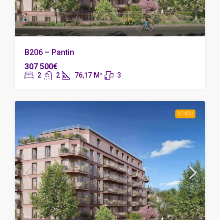
B206 – Pantin
307 500€
2
2
76,17
M²
3
VENDU