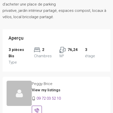
d’acheter une place de parking
privative, jardin intérieur partagé, espaces compost, locaux à
vélos, local bricolage partagé.
Aperçu
3 pièces
2
76,24
3
Bis
Chambres
M²
étage
Type
Peggy Brice
View my listings
09 72 03 52 10