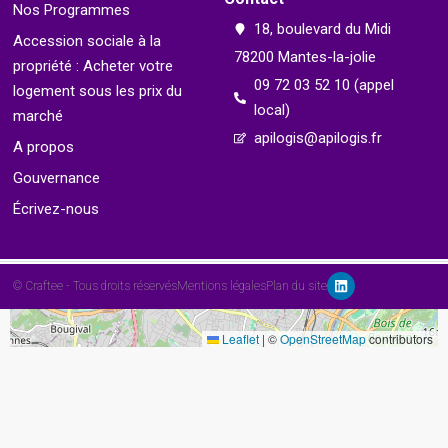
Nos Programmes
18, boulevard du Midi
Accession sociale à la
9
78200 Mantes-la-jolie
propriété : Acheter votre
09 72 03 52 10 (appel
logement sous les prix du
local)
marché
apilogis@apilogis.fr
A propos
Gouvernance
Écrivez-nous
© Craftee - Tous droits réservés
Mentions légales
Plan du site
Leaflet
|
©
OpenStreetMap
contributors