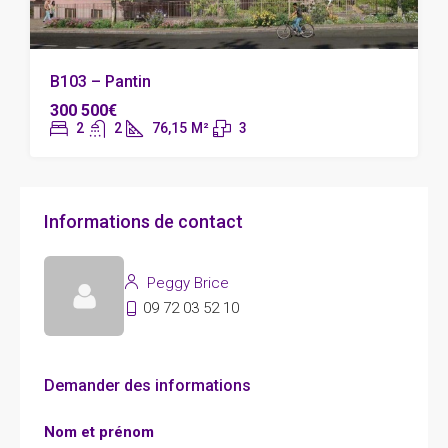
B103 – Pantin
300 500€
2
2
76,15
M²
3
Informations de contact
Peggy Brice
09 72 03 52 10
Demander des informations
Nom et prénom