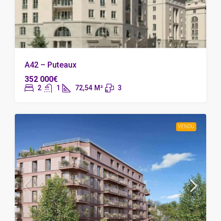
A42 – Puteaux
352 000€
2
1
72,54
M²
3
VENDU