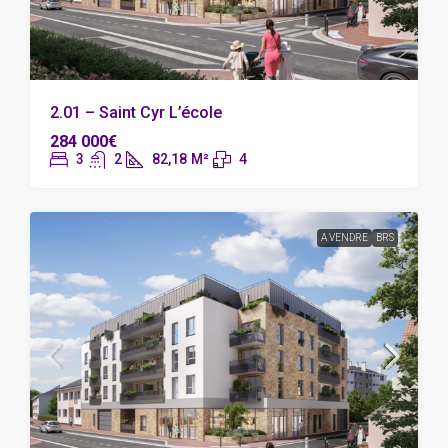
2.01 – Saint Cyr L’école
284 000€
3
2
82,18
M²
4
A VENDRE
BRS