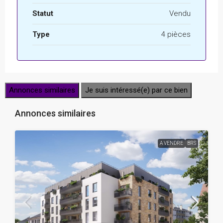
Statut
Vendu
Type
4 pièces
Annonces similaires
Je suis intéressé(e) par ce bien
Annonces similaires
A VENDRE
BRS