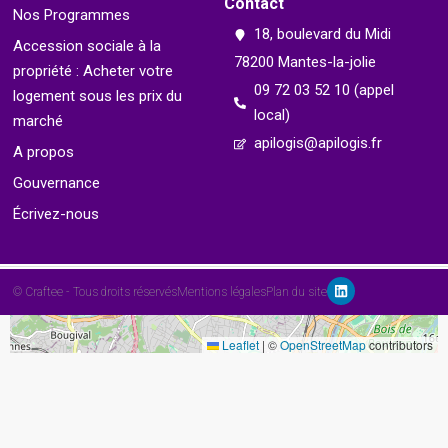
Contact
Nos Programmes
18, boulevard du Midi
Accession sociale à la
9
78200 Mantes-la-jolie
propriété : Acheter votre
09 72 03 52 10 (appel
logement sous les prix du
local)
marché
apilogis@apilogis.fr
A propos
Gouvernance
Écrivez-nous
© Craftee - Tous droits réservés
Mentions légales
Plan du site
Leaflet
|
©
OpenStreetMap
contributors