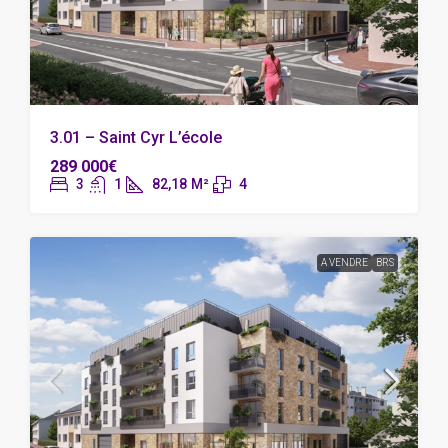
3.01 – Saint Cyr L’école
289 000€
3
1
82,18
M²
4
A VENDRE
BRS