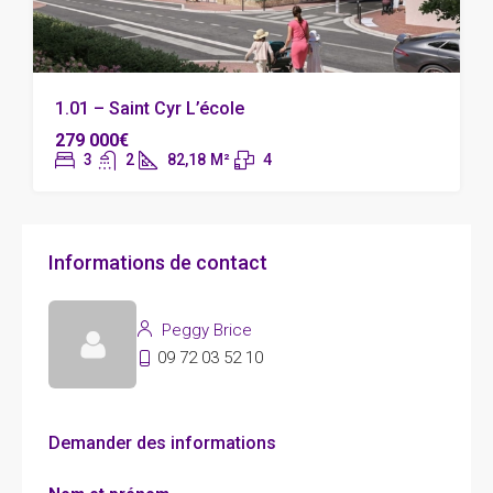
1.01 – Saint Cyr L’école
279 000€
3
2
82,18
M²
4
Informations de contact
Peggy Brice
09 72 03 52 10
Demander des informations