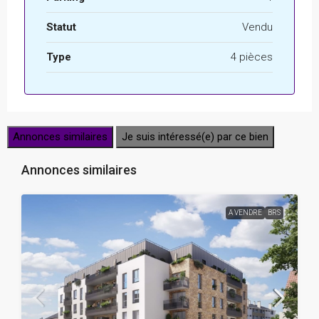
Statut
Vendu
Type
4 pièces
Annonces similaires
Je suis intéressé(e) par ce bien
Annonces similaires
A VENDRE
BRS