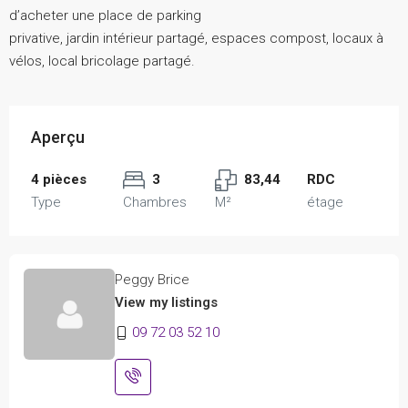
d’acheter une place de parking
privative, jardin intérieur partagé, espaces compost, locaux à
vélos, local bricolage partagé.
Aperçu
4 pièces
3
83,44
RDC
Type
Chambres
M²
étage
Peggy Brice
View my listings
09 72 03 52 10