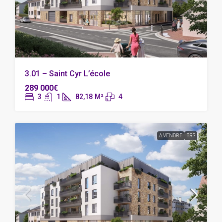
3.01 – Saint Cyr L’école
289 000€
3
1
82,18
M²
4
A VENDRE
BRS