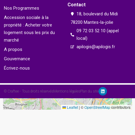
Contact
Nos Programmes
18, boulevard du Midi
Accession sociale à la
9
78200 Mantes-la-jolie
propriété : Acheter votre
09 72 03 52 10 (appel
logement sous les prix du
local)
marché
apilogis@apilogis.fr
A propos
Gouvernance
Écrivez-nous
© Craftee - Tous droits réservés
Mentions légales
Plan du site
Leaflet
|
©
OpenStreetMap
contributors