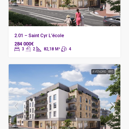
2.01 – Saint Cyr L’école
284 000€
3
2
82,18
M²
4
A VENDRE
BRS