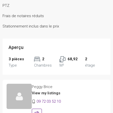
PTZ
Frais de notaires réduits
Stationnement inclus dans le prix
Aperçu
3 pièces
2
68,92
2
Type
Chambres
M²
étage
Peggy Brice
View my listings
09 72 03 52 10