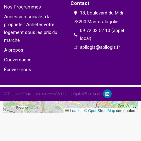
Contact
Nos Programmes
18, boulevard du Midi
Accession sociale à la
9
78200 Mantes-la-jolie
propriété : Acheter votre
09 72 03 52 10 (appel
logement sous les prix du
local)
marché
apilogis@apilogis.fr
A propos
Gouvernance
Écrivez-nous
© Craftee - Tous droits réservés
Mentions légales
Plan du site
Leaflet
|
©
OpenStreetMap
contributors