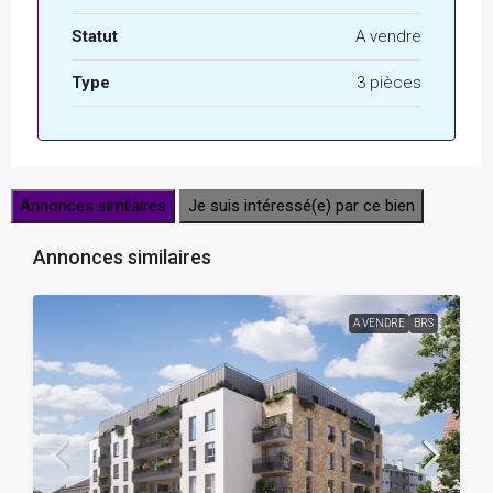
Statut
A vendre
Type
3 pièces
Annonces similaires
Je suis intéressé(e) par ce bien
Annonces similaires
A VENDRE
BRS