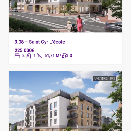
3.08 – Saint Cyr L’école
225 000€
2
1
61,71
M²
3
A VENDRE
BRS