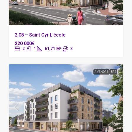
2.08 – Saint Cyr L’école
220 000€
2
1
61,71
M²
3
A VENDRE
BRS