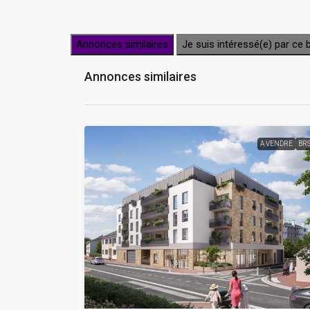
Annonces similaires
Je suis intéressé(e) par ce 
Annonces similaires
A VENDRE
BR