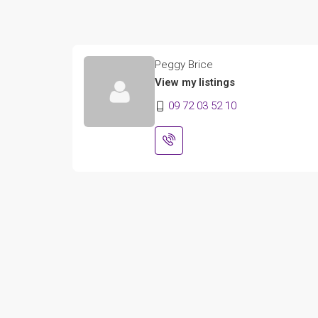
Peggy Brice
View my listings
09 72 03 52 10