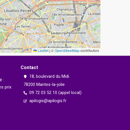
Leaflet
|
©
OpenStreetMap
contributors
Contact
18, boulevard du Midi
é :
78200 Mantes-la-jolie
s prix
09 72 03 52 10 (appel local)
apilogis@apilogis.fr