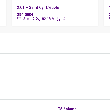
2.01 – Saint Cyr L’école
284 000€
3
2
82,18
M²
4
Téléphone