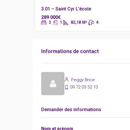
3.01 – Saint Cyr L’école
289 000€
3
1
82,18
M²
4
Informations de contact
Peggy Brice
09 72 03 52 10
Demander des informations
Nom et prénom