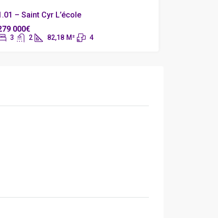
1.01 – Saint Cyr L’école
279 000€
3
2
82,18
M²
4