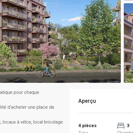
matique pour chaque
Aperçu
lité d’acheter une place de
, locaux à vélos, local bricolage
4 pièces
3