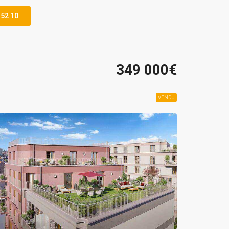
 52 10
349 000€
VENDU