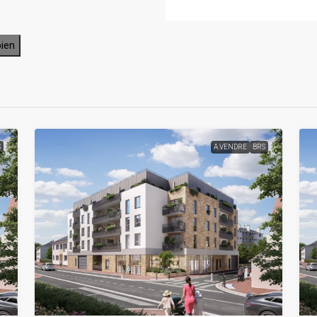
bien
S
A VENDRE
BRS