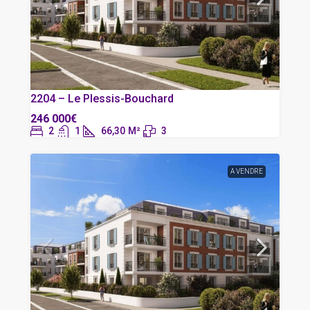
2204 – Le Plessis-Bouchard
246 000€
2
1
66,30
M²
3
A VENDRE