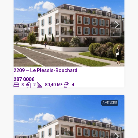
2209 – Le Plessis-Bouchard
287 000€
3
2
80,40
M²
4
A VENDRE